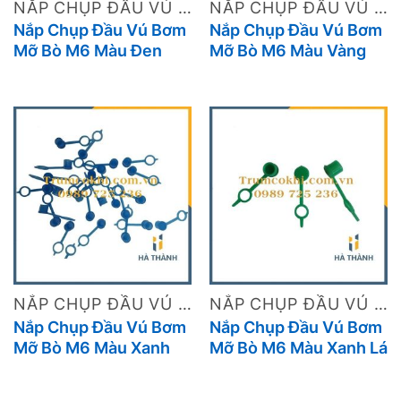
NẮP CHỤP ĐẦU VÚ MỠ
NẮP CHỤP ĐẦU VÚ MỠ
sạch sẽ cho đầu vú mỡ góp phần tăng hiệu quả
Nắp Chụp Đầu Vú Bơm
Nắp Chụp Đầu Vú Bơm
bôi trơn, từ đó giúp kéo dài tuổi thọ của các chi
Mỡ Bò M6 Màu Đen
Mỡ Bò M6 Màu Vàng
tiết máy và giảm tần suất sửa chữa.
Bảo Vệ Hiệu Quả Cho
Giải Pháp Bảo Vệ Hiệu
Hệ Thống Bơm Mỡ Của
Quả Cho Thiết Bị Công
Bạn
Nghiệp
NẮP CHỤP ĐẦU VÚ MỠ
NẮP CHỤP ĐẦU VÚ MỠ
Nắp Chụp Đầu Vú Bơm
Nắp Chụp Đầu Vú Bơm
Mỡ Bò M6 Màu Xanh
Mỡ Bò M6 Màu Xanh Lá
Dương Giải Pháp Bảo
Bảo Vệ Hiệu Quả, Tiện
Vệ Đầu Vú Mỡ Hiệu Qu
Lợi Vượt Trội