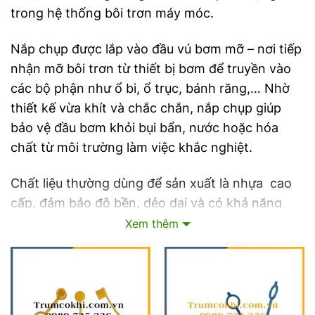
trong hệ thống bôi trơn máy móc.
Nắp chụp được lắp vào đầu vú bơm mỡ – nơi tiếp
nhận mỡ bôi trơn từ thiết bị bơm để truyền vào
các bộ phận như ổ bi, ổ trục, bánh răng,… Nhờ
thiết kế vừa khít và chắc chắn, nắp chụp giúp
bảo vệ đầu bơm khỏi bụi bẩn, nước hoặc hóa
chất từ môi trường làm việc khắc nghiệt.
Chất liệu thường dùng để sản xuất là nhựa cao
cấp, đảm bảo độ bền, dẻo dai và có khả năng
chịu áp lực khi bơm mỡ.
Xem thêm
2. Tác dụng của nắp chụp vú mỡ
Nắp chụp đầu vú bơm mỡ mang lại nhiều lợi ích
rõ rệt trong quá trình sử dụng và bảo trì thiết bị: