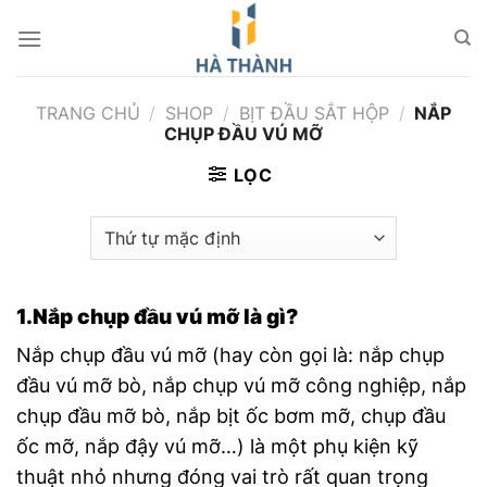
Chuyển
đến
nội
dung
TRANG CHỦ
/
SHOP
/
BỊT ĐẦU SẮT HỘP
/
NẮP
CHỤP ĐẦU VÚ MỠ
LỌC
1.Nắp chụp đầu vú mỡ là gì?
Nắp chụp đầu vú mỡ (hay còn gọi là: nắp chụp
đầu vú mỡ bò, nắp chụp vú mỡ công nghiệp, nắp
chụp đầu mỡ bò, nắp bịt ốc bơm mỡ, chụp đầu
ốc mỡ, nắp đậy vú mỡ…) là một phụ kiện kỹ
thuật nhỏ nhưng đóng vai trò rất quan trọng