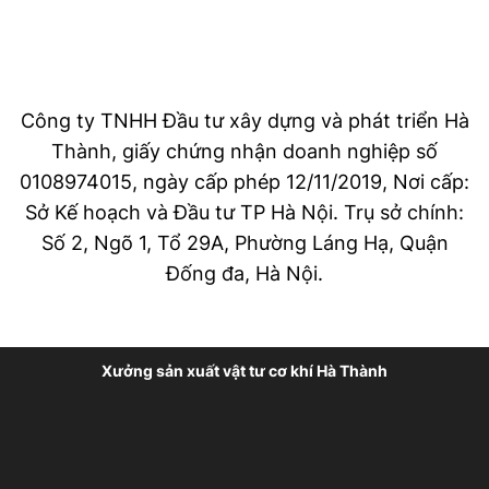
Dưới đây là một số tiêu chí cho các bạn khi lựa
chọn địa chỉ mua nắp bịt ốc bơm mỡ chất lượng:
Chất lượng của sản phẩm
Công ty TNHH Đầu tư xây dựng và phát triển Hà
Thành, giấy chứng nhận doanh nghiệp số
Một trong những điều đầu tiên mà các bạn nên
0108974015, ngày cấp phép 12/11/2019, Nơi cấp:
quan tâm đó chính là chất lượng của sản phẩm.
Sở Kế hoạch và Đầu tư TP Hà Nội. Trụ sở chính:
Vì nắp đậy đầu bơm mỡ được sử dụng trong môi
Số 2, Ngõ 1, Tổ 29A, Phường Láng Hạ, Quận
trường nhiệt độ và áp suất cao.
Đống đa, Hà Nội.
Nên các bạn cần chọn sản phẩm được sản xuất
bằng vật liệu chất lượng tại các xưởng sản xuất
Xưởng sản xuất vật tư cơ khí Hà Thành
uy tín.
=> Điều này sẽ giúp đảm bảo sản phẩm hoạt
động bền bỉ và hiệu quả trong thời gian dài.