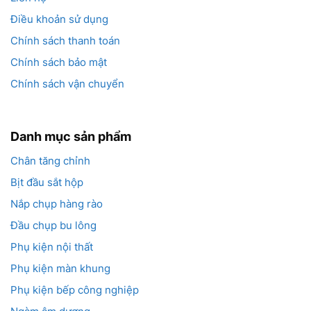
chuẩn kỹ thuật và có độ bền cao. Mua tại nơi
Điều khoản sử dụng
không rõ nguồn gốc rất dễ gặp phải hàng giả,
Chính sách thanh toán
hàng kém chất lượng, nhanh hư hỏng, gây ảnh
Chính sách bảo mật
hưởng nghiêm trọng đến thiết bị.
Chính sách vận chuyển
Để đảm bảo hiệu quả sử dụng và độ an toàn cho
hệ thống bôi trơn máy móc, bạn nên ưu tiên mua
Danh mục sản phẩm
nắp chụp đầu vú mỡ tại các xưởng sản xuất hoặc
nhà phân phối uy tín. Đây là lựa chọn đúng đắn
Chân tăng chỉnh
để vừa tiết kiệm chi phí, vừa nâng cao hiệu suất
Bịt đầu sắt hộp
làm việc và giảm thiểu rủi ro kỹ thuật trong quá
Nắp chụp hàng rào
trình bảo dưỡng.
Đầu chụp bu lông
Phụ kiện nội thất
Phụ kiện màn khung
Phụ kiện bếp công nghiệp