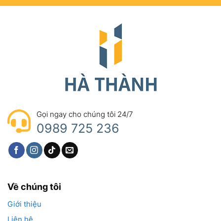
thất thoát trước khi sử dụng. Điều này cực kỳ
quan trọng để đảm bảo máy móc vận hành ổn
định và kéo dài tuổi thọ.
Giữ lại phần mỡ còn thừa
Khi đầu vú bơm mỡ không được sử dụng, một
phần mỡ còn đọng lại bên trong rất dễ bị khô
hoặc nhiễm bẩn nếu không có nắp chụp bảo vệ.
Gọi ngay cho chúng tôi 24/7
Việc sử dụng nắp đậy giúp giữ lại lượng mỡ thừa
0989 725 236
này một cách an toàn, sẵn sàng cho lần bảo
dưỡng tiếp theo mà không bị lãng phí.
Tránh mua phải hàng nhái, kém chất lượng
Về chúng tôi
Chỉ những địa chỉ uy tín mới cung cấp nắp chụp
Giới thiệu
được sản xuất từ nhựa nguyên sinh, đúng tiêu
Liên hệ