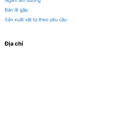
Ngàm âm dương
Bản lề gập
Sản xuất vật tư theo yêu cầu
Địa chỉ
Nắp chụp đầu vú mỡ M8
6. Tiêu chí chọn địa chỉ mua nắp bịt ốc bơm
mỡ chất lượng