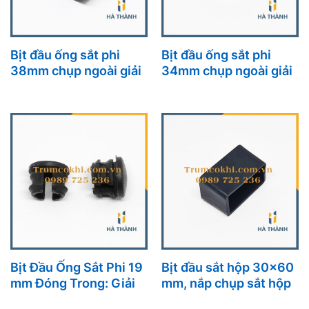
Bịt đầu ống sắt phi
Bịt đầu ống sắt phi
38mm chụp ngoài giải
34mm chụp ngoài giải
pháp bảo vệ và thẩm
pháp an toàn và thẩm
mỹ hoàn hảo cho các
mỹ cho nội thất
công trình nội thất
Bịt Đầu Ống Sắt Phi 19
Bịt đầu sắt hộp 30×60
mm Đóng Trong: Giải
mm, nắp chụp sắt hộp
Pháp Bảo Vệ Và Tăng
30×60 mm