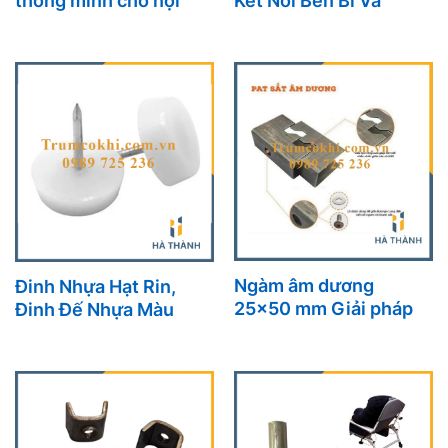
thông minh cho nội
Kết Nối Bền Bỉ Và
thất xếp gọn
Thẩm Mỹ Cho Bàn
Ghế, Tủ Kệ
Ngàm âm dương
Đinh Nhựa Hạt Rin,
25×50 mm Giải pháp
Đinh Đế Nhựa Màu
lắp ráp bàn sắt chắc
Trắng Giải Pháp Bảo
chắn, tiện lợi và thẩm
Vệ Nội Thất Gỗ Hiệu
mỹ
Quả