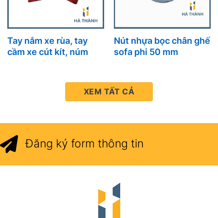
Tay nắm xe rùa, tay
Nút nhựa bọc chân ghế
cầm xe cút kít, núm
sofa phi 50 mm
cao su xe cút kít
XEM TẤT CẢ
Đăng ký form thông tin