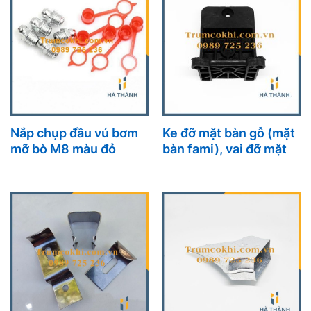
Nắp chụp đầu vú bơm
Ke đỡ mặt bàn gỗ (mặt
mỡ bò M8 màu đỏ
bàn fami), vai đỡ mặt
bàn