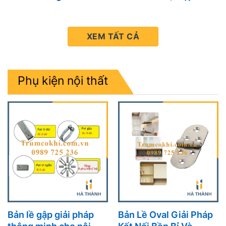
Chỉnh Giải Pháp Hoàn
ngoài)
Hảo Cho Mọi Công
Trình Nội Thất
XEM TẤT CẢ
Phụ kiện nội thất
Bản lề gập giải pháp
Bản Lề Oval Giải Pháp