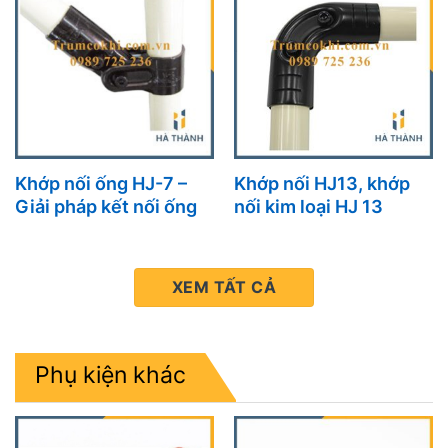
Khớp nối ống HJ-7 –
Khớp nối HJ13, khớp
Giải pháp kết nối ống
nối kim loại HJ 13
hiệu quả, bền bỉ và tối
ưu tại Hà Thành
XEM TẤT CẢ
Phụ kiện khác