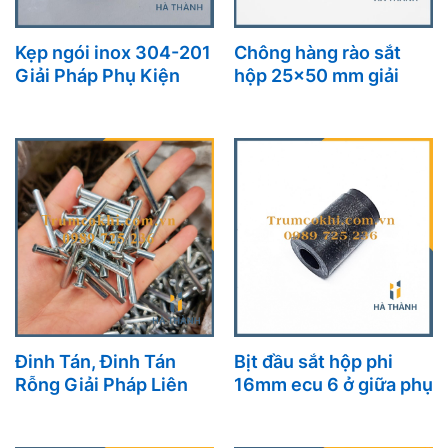
Kẹp ngói inox 304-201
Chông hàng rào sắt
Giải Pháp Phụ Kiện
hộp 25×50 mm giải
Lợp Ngói Tiện Lợi Và
pháp bảo vệ và trang
Thẩm Mỹ Cho Mọi
trí tối ưu cho công
Công Trình
trình
Đinh Tán, Đinh Tán
Bịt đầu sắt hộp phi
Rỗng Giải Pháp Liên
16mm ecu 6 ở giữa phụ
Kết Cơ Khí Hiệu Quả Và
kiện nhỏ, lợi ích lớn
Bền Vững
cho mọi công trình