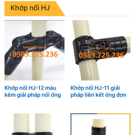
Khớp nối HJ
Khớp nối HJ-12 màu
Khớp nối HJ-11 giải
kẽm giải pháp nối ống
pháp liên kết ống đơn
chắc chắn, bền bỉ
giản , chắc chắn và
khung giàn công
hiệu quarcho mọi hệ
nghiệp
khung