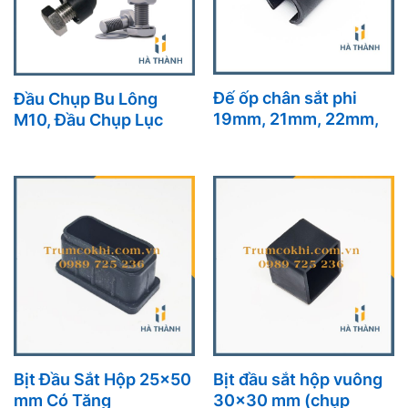
Đế ốp chân sắt phi
Đầu Chụp Bu Lông
19mm, 21mm, 22mm,
M10, Đầu Chụp Lục
25mm.
Giác M10 Bền Bỉ, Thẩm
Mỹ, Chống Gỉ
Bịt Đầu Sắt Hộp 25×50
Bịt đầu sắt hộp vuông
mm Có Tăng
30×30 mm (chụp