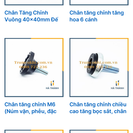
Chân Tăng Chỉnh
Chân tăng chỉnh tăng
Vuông 40x40mm Đế
hoa 6 cánh
Ngậm Giải Pháp Tối Ưu
Cho Bàn Ghế Và Thiết
Bị
Chân tăng chỉnh M6
Chân tăng chỉnh chiều
(Núm vặn, phễu, đặc
cao tăng bọc sắt, chân
mỏng)
tăng chỉnh chịu lực