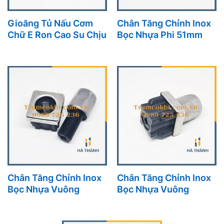
Gioăng Tủ Nấu Cơm
Chân Tăng Chỉnh Inox
Chữ E Ron Cao Su Chịu
Bọc Nhựa Phi 51mm
Nhiệt Chuyên Dụng
Phụ Kiện Bếp Công
Cho Tủ Cơm Công
Nghiệp
Nghiệp
Chân Tăng Chỉnh Inox
Chân Tăng Chỉnh Inox
Bọc Nhựa Vuông
Bọc Nhựa Vuông
30x30mm Phụ Kiện
40x40mm Phụ Kiện
Thiết Yếu Cho Bếp
Bền Chắc Cho Bếp
Công Nghiệp
Công Nghiệp