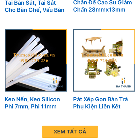
Chân Đế Cao Su Giảm
Tai Bàn Sắt, Tai Sắt
Chấn 28mmx13mm
Cho Bàn Ghế, Vấu Bàn
Giải Pháp Bảo Vệ Bàn
Sắt Giải Pháp Kết Nối
Ghế Hiệu Quả
Khung Sắt Tiện Lợi,
Bền Bỉ
Keo Nến, Keo Silicon
Pát Xếp Gọn Bàn Trà
Phi 7mm, Phi 11mm
Phụ Kiện Liên Kết
Giải Pháp Kết Dính
Chân Bàn Tiện Lợi
Hiệu Quả Cho Mọi
Công Việc
XEM TẤT CẢ