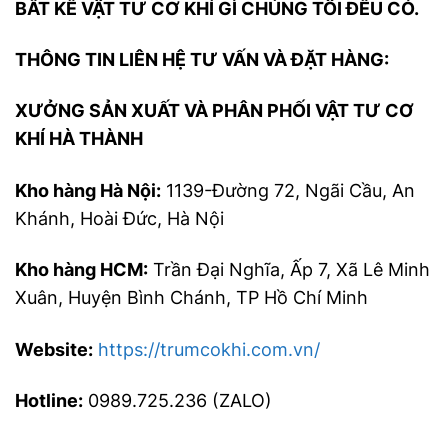
BẤT KỂ VẬT TƯ CƠ KHÍ GÌ CHÚNG TÔI ĐỀU CÓ.
THÔNG TIN LIÊN HỆ TƯ VẤN VÀ ĐẶT HÀNG:
XƯỞNG SẢN XUẤT VÀ PHÂN PHỐI VẬT TƯ CƠ
KHÍ HÀ THÀNH
Kho hàng Hà Nội:
1139-Đường 72, Ngãi Cầu, An
Khánh, Hoài Đức, Hà Nội
Kho hàng HCM:
Trần Đại Nghĩa, Ấp 7, Xã Lê Minh
Xuân, Huyện Bình Chánh, TP Hồ Chí Minh
Website:
https://trumcokhi.com.vn/
Hotline:
0989.725.236 (ZALO)