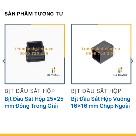
SẢN PHẨM TƯƠNG TỰ
BỊT ĐẦU SẮT HỘP
BỊT ĐẦU SẮT HỘP
Bịt Đầu Sắt Hộp 25×25
Bịt Đầu Sắt Hộp Vuông
mm Đóng Trong Giải
16×16 mm Chụp Ngoài
Pháp Bảo Vệ, Thẩm Mỹ
Bảo Vệ An Toàn, Tăng
Và Tiện Lợi Cho Kết
Thẩm Mỹ Cho Nội Thất
Cấu Sắt Hộp