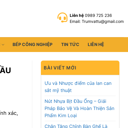
Liên hệ
0989 725 236
Email: Trumvattu@gmail.com
C
BẾP CÔNG NGHIỆP
TIN TỨC
LIÊN HỆ
BÀI VIẾT MỚI
ĐẦU
Ưu và Nhược điểm của lan can
sắt mỹ thuật
Nút Nhựa Bịt Đầu Ống – Giải
Pháp Bảo Vệ Và Hoàn Thiện Sản
ính xác,
Phẩm Kim Loại
Chân Tăng Chỉnh Bàn Ghế Là