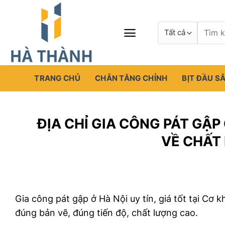
Chuyển
đến
Tìm
nội
kiếm:
dung
TRANG CHỦ
CHÂN TĂNG CHỈNH
BỊT ĐẦU S
ĐỊA CHỈ GIA CÔNG PÁT GẬP
VỀ CHẤT
Gia công pát gập ở Hà Nội uy tín, giá tốt tại Cơ 
đúng bản vẽ, đúng tiến độ, chất lượng cao.