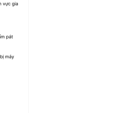
h vực gia
hẩm pát
 bị máy