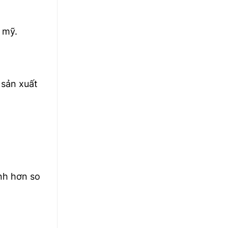
 mỹ.
 sản xuất
nh hơn so