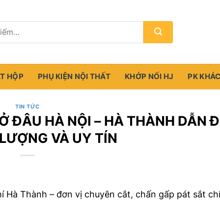
ẮT HỘP
PHỤ KIỆN NỘI THẤT
KHỚP NỐI HJ
PK KHÁ
TIN TỨC
 Ở ĐÂU HÀ NỘI – HÀ THÀNH DẪN 
 LƯỢNG VÀ UY TÍN
khí Hà Thành – đơn vị chuyên cắt, chấn gấp pát sắt ch