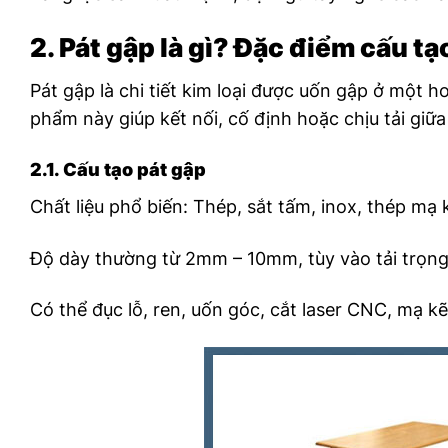
2. Pát gập là gì? Đặc điểm cấu t
Pát gập là chi tiết kim loại được uốn gập ở một 
phẩm này giúp kết nối, cố định hoặc chịu tải giữa
2.1. Cấu tạo pát gập
Chất liệu phổ biến: Thép, sắt tấm, inox, thép mạ
Độ dày thường từ 2mm – 10mm, tùy vào tải trọng
Có thể đục lỗ, ren, uốn góc, cắt laser CNC, mạ k