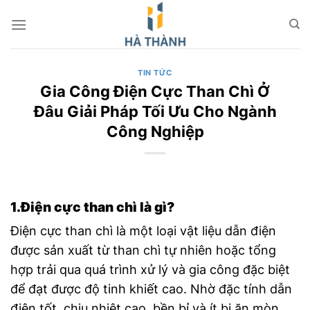
Chuyển
đến
nội
dung
TIN TỨC
Gia Công Điện Cực Than Chì Ở
Đâu Giải Pháp Tối Ưu Cho Ngành
Công Nghiệp
1.Điện cực than chì là gì?
Điện cực than chì là một loại vật liệu dẫn điện
được sản xuất từ than chì tự nhiên hoặc tổng
hợp trải qua quá trình xử lý và gia công đặc biệt
để đạt được độ tinh khiết cao. Nhờ đặc tính dẫn
điện tốt, chịu nhiệt cao, bền bỉ và ít bị ăn mòn,