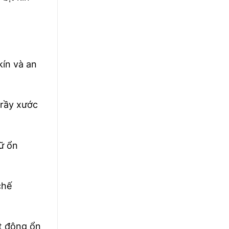
kín và an
trầy xước
iữ ổn
chế
ạt động ổn