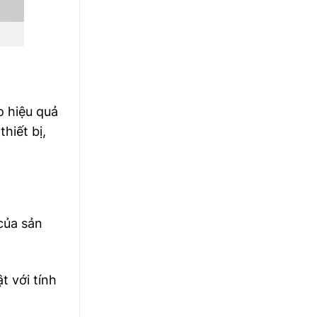
o hiệu quả
hiết bị,
của sản
t với tính