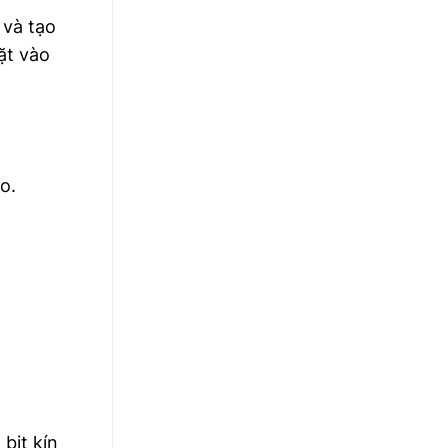
 và tạo
ặt vào
o.
bịt kín