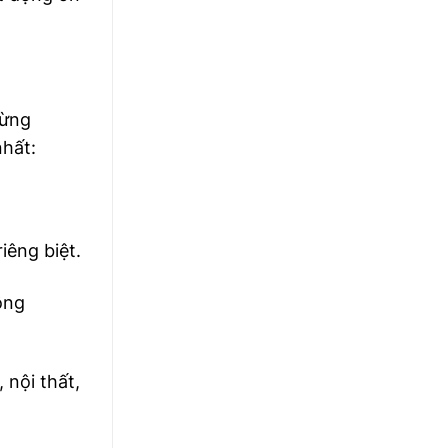
từng
nhất:
iêng biệt.
ông
 nội thất,