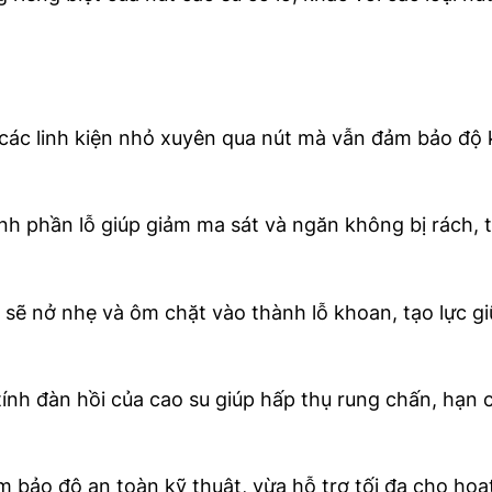
các linh kiện nhỏ xuyên qua nút mà vẫn đảm bảo độ 
 phần lỗ giúp giảm ma sát và ngăn không bị rách, 
t sẽ nở nhẹ và ôm chặt vào thành lỗ khoan, tạo lực g
tính đàn hồi của cao su giúp hấp thụ rung chấn, hạn 
m bảo độ an toàn kỹ thuật, vừa hỗ trợ tối đa cho ho