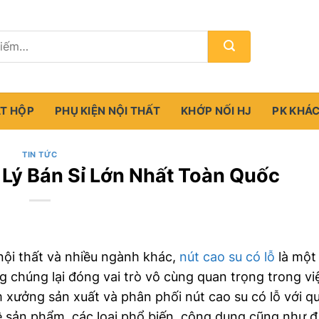
ẮT HỘP
PHỤ KIỆN NỘI THẤT
KHỚP NỐI HJ
PK KHÁ
TIN TỨC
 Lý Bán Sỉ Lớn Nhất Toàn Quốc
 nội thất và nhiều ngành khác,
nút cao su có lỗ
là một
 chúng lại đóng vai trò vô cùng quan trọng trong vi
 xưởng sản xuất và phân phối nút cao su có lỗ với q
về sản phẩm, các loại phổ biến, công dụng cũng như đị