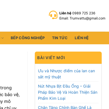
Liên hệ
0989 725 236
Email: Trumvattu@gmail.com
C
BẾP CÔNG NGHIỆP
TIN TỨC
LIÊN HỆ
BÀI VIẾT MỚI
Ưu và Nhược điểm của lan can
sắt mỹ thuật
Nút Nhựa Bịt Đầu Ống – Giải
 trong
Pháp Bảo Vệ Và Hoàn Thiện Sản
ệc bảo vệ,
Phẩm Kim Loại
uy mô
Chân Tăng Chỉnh Bàn Ghế Là
a chỉ uy