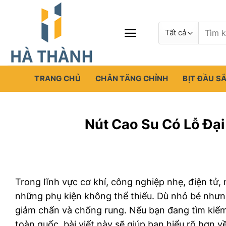
Chuyển
đến
Tìm
nội
kiếm:
dung
TRANG CHỦ
CHÂN TĂNG CHỈNH
BỊT ĐẦU S
Nút Cao Su Có Lỗ Đại
Trong lĩnh vực cơ khí, công nghiệp nhẹ, điện tử,
những phụ kiện không thể thiếu. Dù nhỏ bé nhưng
giảm chấn và chống rung. Nếu bạn đang tìm kiếm
toàn quốc, bài viết này sẽ giúp bạn hiểu rõ hơn 