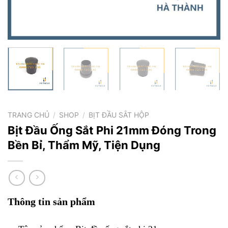
TRANG CHỦ
/
SHOP
/
BỊT ĐẦU SẮT HỘP
Bịt Đầu Ống Sắt Phi 21mm Đóng Trong
Bền Bỉ, Thẩm Mỹ, Tiện Dụng
Thông tin sản phẩm