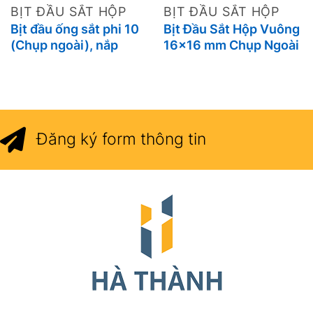
BỊT ĐẦU SẮT HỘP
BỊT ĐẦU SẮT HỘP
Bịt đầu ống sắt phi 10
Bịt Đầu Sắt Hộp Vuông
(Chụp ngoài), nắp
16×16 mm Chụp Ngoài
chụp sắt hộp, đầu bịt
Bảo Vệ An Toàn, Tăng
ống hộp, núm chụp cao
Thẩm Mỹ Cho Nội Thất
su
Đăng ký form thông tin