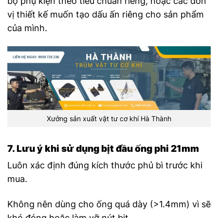
bộ phụ kiện theo tiêu chuẩn riêng, hoặc các đơn
vị thiết kế muốn tạo dấu ấn riêng cho sản phẩm
của mình.
Xưởng sản xuất vật tư cơ khí Hà Thành
7. Lưu ý khi sử dụng bịt đầu ống phi 21mm
Luôn xác định đúng kích thước phủ bì trước khi
mua.
Không nên dùng cho ống quá dày (>1.4mm) vì sẽ
khó đóng hoặc làm vỡ nút bịt.