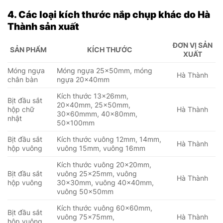
4. Các loại kích thước nắp chụp khác do Hà
Thành sản xuất
ĐƠN VỊ SẢN
SẢN PHẨM
KÍCH THƯỚC
XUẤT
Móng ngựa
Móng ngựa 25x50mm, móng
Hà Thành
chân bàn
ngựa 20x40mm
Kích thước 13x26mm,
Bịt đầu sắt
20x40mm, 25x50mm,
hộp chữ
Hà Thành
30x60mmm, 40x80mm,
nhật
50x100mm
Bịt đầu sắt
Kích thước vuông 12mm, 14mm,
Hà Thành
hộp vuông
vuông 15mm, vuông 16mm
Kích thước vuông 20x20mm,
Bịt đầu sắt
vuông 25x25mm, vuông
Hà Thành
hộp vuông
30x30mm, vuông 40x40mm,
vuông 50x50mm
Kích thước vuông 60x60mm,
Bịt đầu sắt
vuông 75x75mm,
Hà Thành
hộp vuông