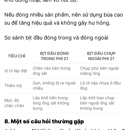
Nếu đóng nhiều sản phẩm, nên sử dụng búa cao
su để tăng hiệu quả và không gây hư hỏng.
So sánh bịt đầu đóng trong và đóng ngoài
BỊT ĐẦU ĐÓNG
BỊT ĐẦU CHỤP
TIÊU CHÍ
TRONG PHI 21
NGOÀI PHI 21
Chèn vào bên trong
Chụp phủ bên ngoài
Vị trí lắp đặt
ống sắt
miệng ống
Gọn, không lộ ra ngoài
Lộ rõ nắp nhựa ở đầu
Thẩm mỹ
nhiều
ống
Lắp khít bên trong
Lắp khít bao chụp
Mức độ
lòng ống sắt không
bên ngoài ống sắt
chắc chắn
bung
không bung
8. Một số câu hỏi thường gặp