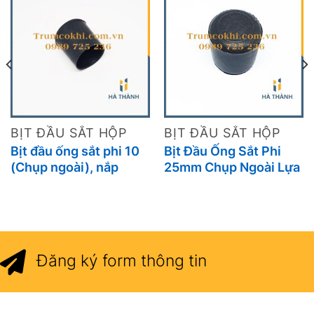
BỊT ĐẦU SẮT HỘP
BỊT ĐẦU SẮT HỘP
Bịt đầu ống sắt phi 10
Bịt Đầu Ống Sắt Phi
(Chụp ngoài), nắp
25mm Chụp Ngoài Lựa
chụp sắt hộp, đầu bịt
Chọn Bền Bỉ, An Toàn
ống hộp, núm chụp cao
Và Thẩm Mỹ Cho Mọi
su
Công Trình
Đăng ký form thông tin