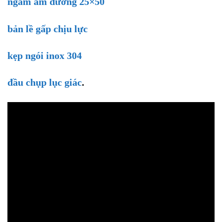
ngàm âm dương 25×50
bản lề gấp chịu lực
kẹp ngói inox 304
đầu chụp lục giác
.