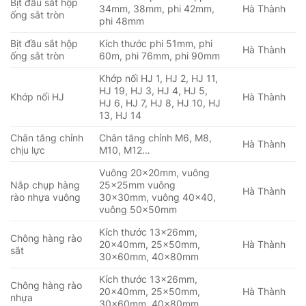
Bịt đầu sắt hộp
34mm, 38mm, phi 42mm,
Hà Thành
ống sắt tròn
phi 48mm
Bịt đầu sắt hộp
Kích thước phi 51mm, phi
Hà Thành
ống sắt tròn
60m, phi 76mm, phi 90mm
Khớp nối HJ 1, HJ 2, HJ 11,
HJ 19, HJ 3, HJ 4, HJ 5,
Khớp nối HJ
Hà Thành
HJ 6, HJ 7, HJ 8, HJ 10, HJ
13, HJ 14
Chân tăng chỉnh
Chân tăng chỉnh M6, M8,
Hà Thành
chịu lực
M10, M12…
Vuông 20x20mm, vuông
Nắp chụp hàng
25x25mm vuông
Hà Thành
rào nhựa vuông
30x30mm, vuông 40×40,
vuông 50x50mm
Kích thước 13x26mm,
Chông hàng rào
20x40mm, 25x50mm,
Hà Thành
sắt
30x60mm, 40x80mm
Kích thước 13x26mm,
Chông hàng rào
20x40mm, 25x50mm,
Hà Thành
nhựa
30x60mm, 40x80mm