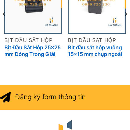
BỊT ĐẦU SẮT HỘP
BỊT ĐẦU SẮT HỘP
Bịt Đầu Sắt Hộp 25×25
Bịt đầu sắt hộp vuông
mm Đóng Trong Giải
15×15 mm chụp ngoài
Pháp Bảo Vệ, Thẩm Mỹ
giải pháp bảo vệ chân
Và Tiện Lợi Cho Kết
sắt hiệu quả và thẩm
Cấu Sắt Hộp
mỹ
Đăng ký form thông tin