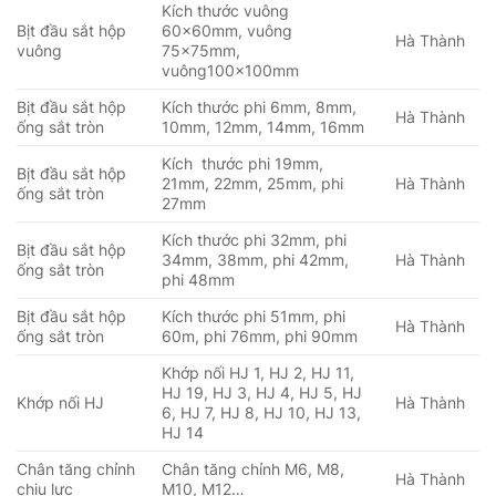
Kích thước vuông
Bịt đầu sắt hộp
60x60mm, vuông
Hà Thành
vuông
75x75mm,
vuông100x100mm
Bịt đầu sắt hộp
Kích thước phi 6mm, 8mm,
Hà Thành
ống sắt tròn
10mm, 12mm, 14mm, 16mm
Kích thước phi 19mm,
Bịt đầu sắt hộp
21mm, 22mm, 25mm, phi
Hà Thành
ống sắt tròn
27mm
Kích thước phi 32mm, phi
Bịt đầu sắt hộp
34mm, 38mm, phi 42mm,
Hà Thành
ống sắt tròn
phi 48mm
Bịt đầu sắt hộp
Kích thước phi 51mm, phi
Hà Thành
ống sắt tròn
60m, phi 76mm, phi 90mm
Khớp nối HJ 1, HJ 2, HJ 11,
HJ 19, HJ 3, HJ 4, HJ 5, HJ
Khớp nối HJ
Hà Thành
6, HJ 7, HJ 8, HJ 10, HJ 13,
HJ 14
Chân tăng chỉnh
Chân tăng chỉnh M6, M8,
Hà Thành
chịu lực
M10, M12…