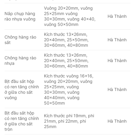
Vuông 20x20mm, vuông
Nắp chụp hàng
25x25mm vuông
Hà Thành
rào nhựa vuông
30x30mm, vuông 40×40,
vuông 50x50mm
Kích thước 13x26mm,
Chông hàng rào
20x40mm, 25x50mm,
Hà Thành
sắt
30x60mm, 40x80mm
Kích thước 13x26mm,
Chông hàng rào
20x40mm, 25x50mm,
Hà Thành
nhựa
30x60mm, 40x80mm
Kích thước vuông 16×16,
Bịt đầu sắt hộp
vuông 20x20mm, vuông
có ren tăng chỉnh
25x25mm, vuông
Hà Thành
ở giữa cho sắt
30x30mm, vuông
vuông
40x40mm, vuông
50x50mm
Bịt đầu sắt hộp
Kích thước phi 19mm, phi
có ren tăng chỉnh
21mm, phi 22mm, phi
Hà Thành
ở giữa cho sắt
25mm
tròn