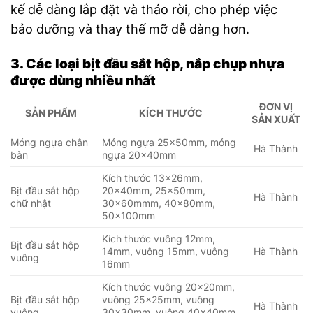
kế dễ dàng lắp đặt và tháo rời, cho phép việc
bảo dưỡng và thay thế mỡ dễ dàng hơn.
3. Các loại bịt đầu sắt hộp, nắp chụp nhựa
được dùng nhiều nhất
ĐƠN VỊ
SẢN PHẨM
KÍCH THƯỚC
SẢN XUẤT
Móng ngựa chân
Móng ngựa 25x50mm, móng
Hà Thành
bàn
ngựa 20x40mm
Kích thước 13x26mm,
Bịt đầu sắt hộp
20x40mm, 25x50mm,
Hà Thành
chữ nhật
30x60mmm, 40x80mm,
50x100mm
Kích thước vuông 12mm,
Bịt đầu sắt hộp
14mm, vuông 15mm, vuông
Hà Thành
vuông
16mm
Kích thước vuông 20x20mm,
Bịt đầu sắt hộp
vuông 25x25mm, vuông
Hà Thành
vuông
30x30mm, vuông 40x40mm,