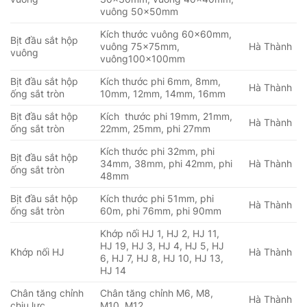
vuông 50x50mm
Kích thước vuông 60x60mm,
Bịt đầu sắt hộp
vuông 75x75mm,
Hà Thành
vuông
vuông100x100mm
Bịt đầu sắt hộp
Kích thước phi 6mm, 8mm,
Hà Thành
ống sắt tròn
10mm, 12mm, 14mm, 16mm
Bịt đầu sắt hộp
Kích thước phi 19mm, 21mm,
Hà Thành
ống sắt tròn
22mm, 25mm, phi 27mm
Kích thước phi 32mm, phi
Bịt đầu sắt hộp
34mm, 38mm, phi 42mm, phi
Hà Thành
ống sắt tròn
48mm
Bịt đầu sắt hộp
Kích thước phi 51mm, phi
Hà Thành
ống sắt tròn
60m, phi 76mm, phi 90mm
Khớp nối HJ 1, HJ 2, HJ 11,
HJ 19, HJ 3, HJ 4, HJ 5, HJ
Khớp nối HJ
Hà Thành
6, HJ 7, HJ 8, HJ 10, HJ 13,
HJ 14
Chân tăng chỉnh
Chân tăng chỉnh M6, M8,
Hà Thành
chịu lực
M10, M12…