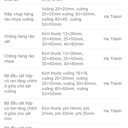
Vuông 20x20mm, vuông
Nắp chụp hàng
25x25mm vuông 30x30mm,
Hà Thành
rào nhựa vuông
vuông 40×40, vuông
50x50mm
Kích thước 13x26mm,
Chông hàng rào
20x40mm, 25x50mm,
Hà Thành
sắt
30x60mm, 40x80mm
Kích thước 13x26mm,
Chông hàng rào
20x40mm, 25x50mm,
Hà Thành
nhựa
30x60mm, 40x80mm
Kích thước vuông 16×16,
Bịt đầu sắt hộp
vuông 20x20mm, vuông
có ren tăng chỉnh
25x25mm, vuông 30x30mm,
Hà Thành
ở giữa cho sắt
vuông 40x40mm, vuông
vuông
50x50mm
Bịt đầu sắt hộp
có ren tăng chỉnh
Kích thước phi 19mm, phi
Hà Thành
ở giữa cho sắt
21mm, phi 22mm, phi 25mm
tròn
Bịt đầu sắt hộp