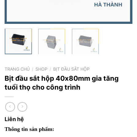
TRANG CHỦ
/
SHOP
/
BỊT ĐẦU SẮT HỘP
Bịt đầu sắt hộp 40x80mm gia tăng
tuổi thọ cho công trình
Liên hệ
Thông tin sản phẩm: