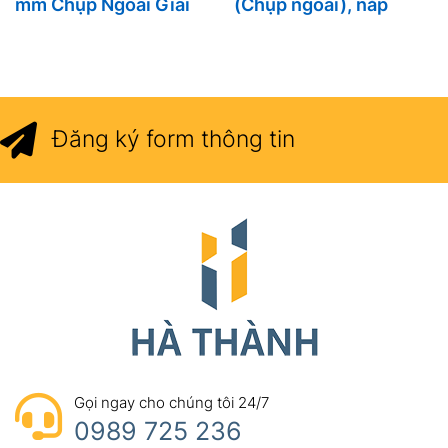
mm Chụp Ngoài Giải
(Chụp ngoài), nắp
Pháp Bảo Vệ Và Tăng
chụp sắt hộp phi 16
Thẩm Mỹ Hiệu Quả
Cho Mọi Công Trình
Đăng ký form thông tin
Gọi ngay cho chúng tôi 24/7
0989 725 236