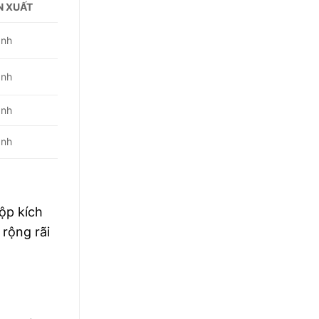
N XUẤT
ành
ành
ành
ành
ộp kích
rộng rãi