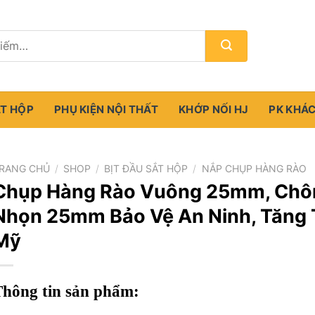
ẮT HỘP
PHỤ KIỆN NỘI THẤT
KHỚP NỐI HJ
PK KHÁ
RANG CHỦ
/
SHOP
/
BỊT ĐẦU SẮT HỘP
/
NẮP CHỤP HÀNG RÀO
Chụp Hàng Rào Vuông 25mm, Chô
Nhọn 25mm Bảo Vệ An Ninh, Tăng
Mỹ
Thông tin sản phẩm: