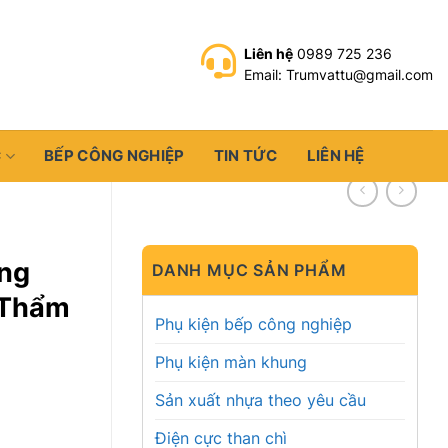
Liên hệ
0989 725 236
Email: Trumvattu@gmail.com
C
BẾP CÔNG NGHIỆP
TIN TỨC
LIÊN HỆ
ng
DANH MỤC SẢN PHẨM
 Thẩm
Phụ kiện bếp công nghiệp
Phụ kiện màn khung
Sản xuất nhựa theo yêu cầu
Điện cực than chì