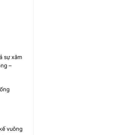
uả sự xâm
ong –
hống
 kế vuông