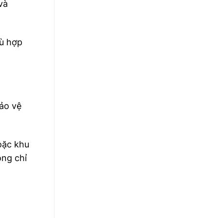
và
hù hợp
ảo vệ
oặc khu
ông chỉ