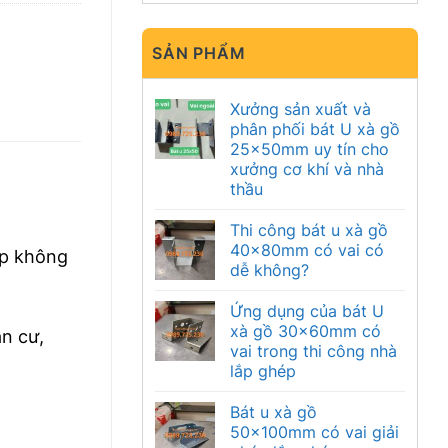
SẢN PHẨM
Xưởng sản xuất và
phân phối bát U xà gồ
25x50mm uy tín cho
xưởng cơ khí và nhà
thầu
Thi công bát u xà gồ
40x80mm có vai có
áp không
dễ không?
Ứng dụng của bát U
xà gồ 30x60mm có
n cư,
vai trong thi công nhà
lắp ghép
Bát u xà gồ
50x100mm có vai giải