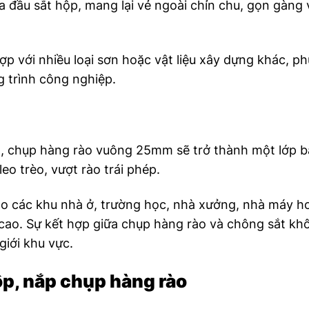
a đầu sắt hộp, mang lại vẻ ngoài chỉn chu, gọn gàng 
ợp với nhiều loại sơn hoặc vật liệu xây dựng khác, p
g trình công nghiệp.
g, chụp hàng rào vuông 25mm sẽ trở thành một lớp b
eo trèo, vượt rào trái phép.
ho các khu nhà ở, trường học, nhà xưởng, nhà máy h
cao. Sự kết hợp giữa chụp hàng rào và chông sắt kh
giới khu vực.
ộp, nắp chụp hàng rào