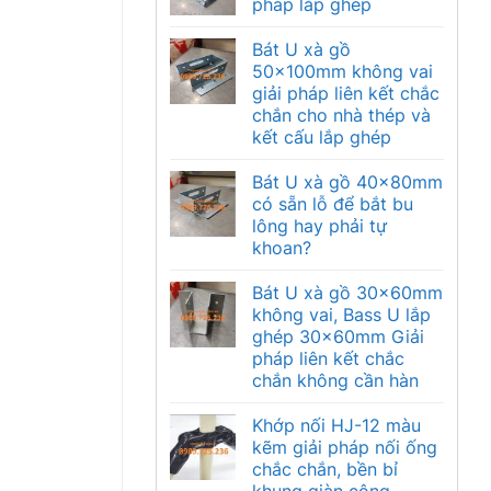
pháp lắp ghép
Bát U xà gồ
50x100mm không vai
giải pháp liên kết chắc
chắn cho nhà thép và
kết cấu lắp ghép
Bát U xà gồ 40x80mm
có sẵn lỗ để bắt bu
lông hay phải tự
khoan?
Bát U xà gồ 30x60mm
không vai, Bass U lắp
ghép 30x60mm Giải
pháp liên kết chắc
chắn không cần hàn
Khớp nối HJ-12 màu
kẽm giải pháp nối ống
chắc chắn, bền bỉ