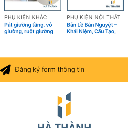
PHỤ KIỆN KHÁC
PHỤ KIỆN NỘI THẤT
Pát giường tầng, vỏ
Bản Lề Bán Nguyệt –
giường, ruột giường
Khái Niệm, Cấu Tạo,
Ứng Dụng Và Lưu Ý Khi
Sử Dụng
Đăng ký form thông tin