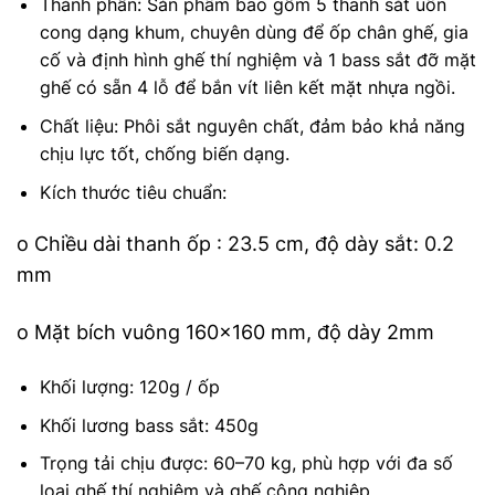
Thành phần: Sản phẩm bao gồm 5 thanh sắt uốn
cong dạng khum, chuyên dùng để ốp chân ghế, gia
cố và định hình ghế thí nghiệm và 1 bass sắt đỡ mặt
ghế có sẵn 4 lỗ để bắn vít liên kết mặt nhựa ngồi.
Chất liệu: Phôi sắt nguyên chất, đảm bảo khả năng
chịu lực tốt, chống biến dạng.
Kích thước tiêu chuẩn:
o Chiều dài thanh ốp : 23.5 cm, độ dày sắt: 0.2
mm
o Mặt bích vuông 160×160 mm, độ dày 2mm
Khối lượng: 120g / ốp
Khối lương bass sắt: 450g
Trọng tải chịu được: 60–70 kg, phù hợp với đa số
loại ghế thí nghiệm và ghế công nghiệp.