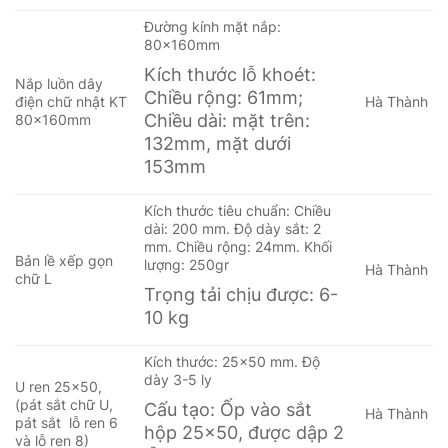
Đường kính mặt nắp:
80x160mm
Kích thước lỗ khoét:
Nắp luồn dây
Chiều rộng: 61mm;
điện chữ nhật KT
Hà Thành
Chiều dài: mặt trên:
80x160mm
132mm, mặt dưới
153mm
Kích thước tiêu chuẩn: Chiều
dài: 200 mm. Độ dày sắt: 2
mm. Chiều rộng: 24mm. Khối
Bản lề xếp gọn
lượng: 250gr
Hà Thành
chữ L
Trọng tải chịu được: 6-
10 kg
Kích thước: 25×50 mm. Độ
dày 3-5 ly
U ren 25×50,
(pát sắt chữ U,
Cấu tạo: Ốp vào sắt
Hà Thành
pát sắt lỗ ren 6
hộp 25×50, được dập 2
và lỗ ren 8)