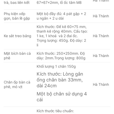
Hà Thành
trà, bas liên kết
67x67x2mm, lỗ ốc tâm M8
Phụ kiện xếp
Một bộ đầy đủ: 4 pát gập + 2
Hà Thành
gọn, bản lề gập
u ngắn + 2 u dài
Kích thước: Đế kê 60×75 mm,
thanh kê rộng 40mm. Cấu tạo:
Ke sắt treo bảng
1 ke, 1 khoá và 2 đai ốc.
Hà Thành
Trọng lượng: 450g. Độ dày: 2
li
Mặt bích bàn cà
Kích thước: 250x250mm. Độ
Hà Thành
phê
dày: 2mm.Trọng lượng: 800g
Khối lượng 1 chân 150g
Kích thước: Lòng gắn
ống chân bàn 33mm,
Chân ốp bàn cà
Hà Thành
dài 24cm
phê, mỏ vịt
Một bộ chân sử dụng 4
cái
Kích thước tiêu chuẩn: