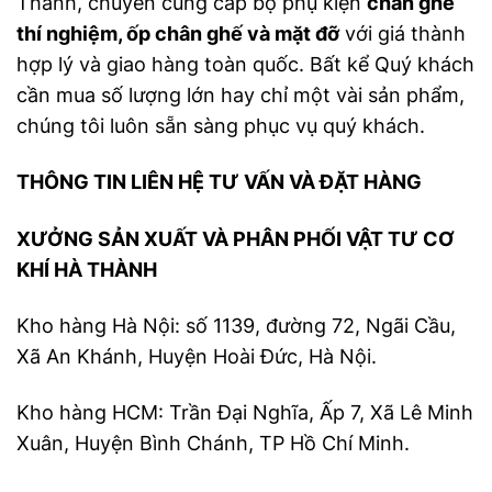
Thành, chuyên cung cấp bộ phụ kiện
chân ghế
thí nghiệm, ốp chân ghế và mặt đỡ
với giá thành
hợp lý và giao hàng toàn quốc. Bất kể Quý khách
cần mua số lượng lớn hay chỉ một vài sản phẩm,
chúng tôi luôn sẵn sàng phục vụ quý khách.
THÔNG TIN LIÊN HỆ TƯ VẤN VÀ ĐẶT HÀNG
XƯỞNG SẢN XUẤT VÀ PHÂN PHỐI VẬT TƯ CƠ
KHÍ HÀ THÀNH
Kho hàng Hà Nội: số 1139, đường 72, Ngãi Cầu,
Xã An Khánh, Huyện Hoài Đức, Hà Nội.
Kho hàng HCM: Trần Đại Nghĩa, Ấp 7, Xã Lê Minh
Xuân, Huyện Bình Chánh, TP Hồ Chí Minh.