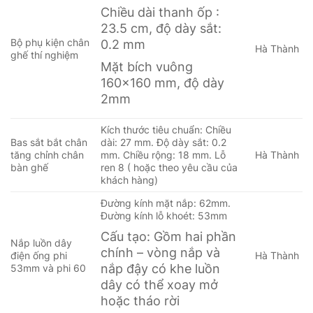
Chiều dài thanh ốp :
23.5 cm, độ dày sắt:
Bộ phụ kiện chân
0.2 mm
Hà Thành
ghế thí nghiệm
Mặt bích vuông
160×160 mm, độ dày
2mm
Kích thước tiêu chuẩn: Chiều
Bas sắt bắt chân
dài: 27 mm. Độ dày sắt: 0.2
tăng chỉnh chân
mm. Chiều rộng: 18 mm. Lỗ
Hà Thành
bàn ghế
ren 8 ( hoặc theo yêu cầu của
khách hàng)
Đường kính mặt nắp: 62mm.
Đường kính lỗ khoét: 53mm
Cấu tạo: Gồm hai phần
Nắp luồn dây
chính – vòng nắp và
điện ống phi
Hà Thành
nắp đậy có khe luồn
53mm và phi 60
dây có thể xoay mở
hoặc tháo rời