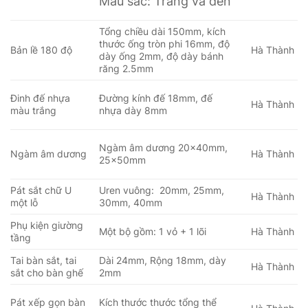
Màu sắc: Trắng và đen
Tổng chiều dài 150mm, kích
thước ống tròn phi 16mm, độ
Bản lề 180 độ
Hà Thành
dày ống 2mm, độ dày bánh
răng 2.5mm
Đinh đế nhựa
Đường kính đế 18mm, đế
Hà Thành
màu trắng
nhựa dày 8mm
Ngàm âm dương 20x40mm,
Ngàm âm dương
Hà Thành
25x50mm
Pát sắt chữ U
Uren vuông: 20mm, 25mm,
Hà Thành
một lỗ
30mm, 40mm
Phụ kiện giường
Một bộ gồm: 1 vỏ + 1 lõi
Hà Thành
tầng
Tai bàn sắt, tai
Dài 24mm, Rộng 18mm, dày
Hà Thành
sắt cho bàn ghế
2mm
Pát xếp gọn bàn
Kích thước thước tổng thể