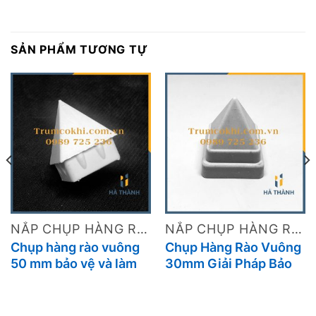
SẢN PHẨM TƯƠNG TỰ
NẮP CHỤP HÀNG RÀO
NẮP CHỤP HÀNG RÀO
Chụp hàng rào vuông
Chụp Hàng Rào Vuông
50 mm bảo vệ và làm
30mm Giải Pháp Bảo
đẹp cho công trình của
Vệ Và Trang Trí Hàng
bạn
Rào Hiệu Quả