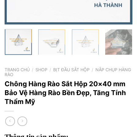
TRANG CHỦ
/
SHOP
/
BỊT ĐẦU SẮT HỘP
/
NẮP CHỤP HÀNG
RÀO
Chông Hàng Rào Sắt Hộp 20×40 mm
Bảo Vệ Hàng Rào Bền Đẹp, Tăng Tính
Thẩm Mỹ
Thông tin sản phẩm: