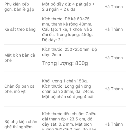
Phụ kiện xếp
Một bộ đầy đủ: 4 pát gập +
Hà Thành
gọn, bản lề gập
2 u ngắn + 2 u dài
Kích thước: Đế kê 60×75
mm, thanh kê rộng 40mm.
Ke sắt treo bảng
Cấu tạo: 1 ke, 1 khoá và 2
Hà Thành
đai ốc. Trọng lượng: 450g.
Độ dày: 2 li
Kích thước: 250x250mm. Độ
dày: 2mm
Mặt bích bàn cà
Hà Thành
phê
Trọng lượng: 800g
Khối lượng 1 chân 150g.
Chân ốp bàn cà
Kích thước: Lòng gắn ống
Hà Thành
phê, mỏ vịt
chân bàn 33mm, dài 24cm.
Một bộ chân sử dụng 4 cái
Kích thước tiêu chuẩn:
Chiều
dài thanh ốp : 23.5 cm, độ
Bộ phụ kiện chân
dày sắt: 0.2 mm.
Mặt bích
Hà Thành
ghế thí nghiệm
vuông 160×160 mm, độ dày