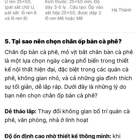
U ren 25×50,
Kích thước: 25×50 mm.
Độ
(pát sắt chữ U,
dày 3-5 ly .
Cấu tạo: Ốp vào
Hà Thành
pát sắt lỗ ren 6
sắt hộp 25×50, được dập 2
và lỗ ren 8)
lỗ ren M6 hoặc M8
5. Tại sao nên chọn chân ốp bàn cà phê?
Chân ốp bàn cà phê, mỏ vịt bắt chân bàn cà phê
là một lựa chọn ngày càng phổ biến trong thiết
kế nội thất hiện đại, đặc biệt trong các quán cà
phê, không gian nhỏ, và cả những gia đình thích
sự tối giản, dễ lắp ráp. Dưới đây là những lý do
bạn nên chọn chân ốp bàn cà phê?
Dễ tháo lắp:
Thay đổi không gian bố trí quán cà
phê, văn phòng, nhà ở linh hoạt
Độ ổn định cao nhờ thiết kế thông minh:
khi