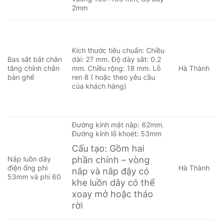
2mm
Kích thước tiêu chuẩn:
Chiều
Bas sắt bắt chân
dài: 27 mm.
Độ dày sắt: 0.2
tăng chỉnh chân
mm.
Chiều rộng: 18 mm.
Lỗ
Hà Thành
bàn ghế
ren 8 ( hoặc theo yêu cầu
của khách hàng)
Đường kính mặt nắp: 62mm.
Đường kính lỗ khoét: 53mm
Cấu tạo: Gồm hai
Nắp luồn dây
phần chính – vòng
điện ống phi
Hà Thành
nắp và nắp đậy có
53mm và phi 60
khe luồn dây có thể
xoay mở hoặc tháo
rời