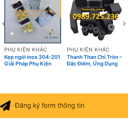
PHỤ KIỆN KHÁC
PHỤ KIỆN KHÁC
Kẹp ngói inox 304-201
Thanh Than Chì Tròn –
Giải Pháp Phụ Kiện
Đặc Điểm, Ứng Dụng
Lợp Ngói Tiện Lợi Và
Và Nhà Cung Cấp Uy
Thẩm Mỹ Cho Mọi
Tín
Công Trình
Đăng ký form thông tin