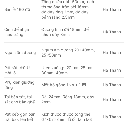
Tổng chiều dài 150mm, kích
thước ống tròn phi 16mm,
Bản lề 180 độ
Hà Thành
độ dày ống 2mm, độ dày
bánh răng 2.5mm
Đinh đế nhựa
Đường kính đế 18mm, đế
Hà Thành
màu trắng
nhựa dày 8mm
Ngàm âm dương 20x40mm,
Ngàm âm dương
Hà Thành
25x50mm
Pát sắt chữ U
Uren vuông: 20mm, 25mm,
Hà Thành
một lỗ
30mm, 40mm
Phụ kiện giường
Một bộ gồm: 1 vỏ + 1 lõi
Hà Thành
tầng
Tai bàn sắt, tai
Dài 24mm, Rộng 18mm, dày
Hà Thành
sắt cho bàn ghế
2mm
Pát xếp gọn bàn
Kích thước thước tổng thể
Hà Thành
trà, bas liên kết
67x67x2mm, lỗ ốc tâm M8