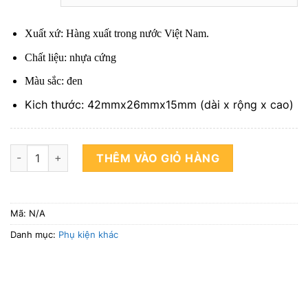
Xuất xứ: Hàng xuất trong nước Việt Nam.
Chất liệu: nhựa cứng
Màu sắc: đen
Kich thước: 42mmx26mmx15mm (dài x rộng x cao)
Ke đỡ mặt bàn gỗ (mặt bàn fami), vai đỡ mặt bàn số lượng
THÊM VÀO GIỎ HÀNG
Mã:
N/A
Danh mục:
Phụ kiện khác