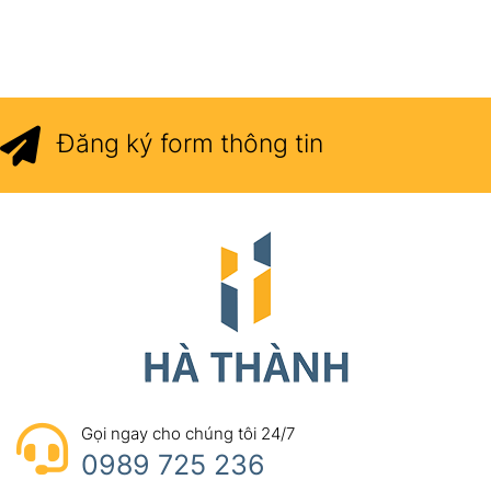
TRƯỢT ÊM, CHỊU LỰC
TỐT, ĐỘ BỀN CAO
Đăng ký form thông tin
Gọi ngay cho chúng tôi 24/7
0989 725 236