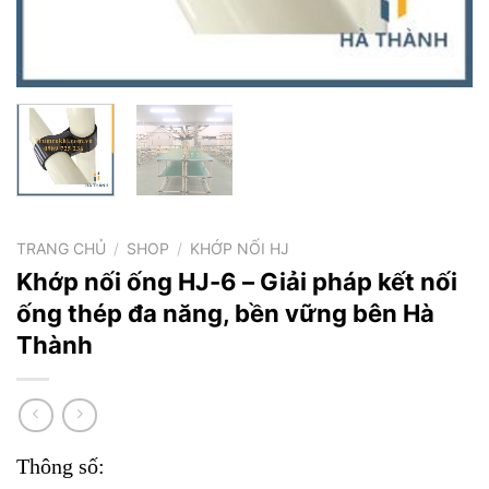
TRANG CHỦ
/
SHOP
/
KHỚP NỐI HJ
Khớp nối ống HJ-6 – Giải pháp kết nối
ống thép đa năng, bền vững bên Hà
Thành
Thông số: