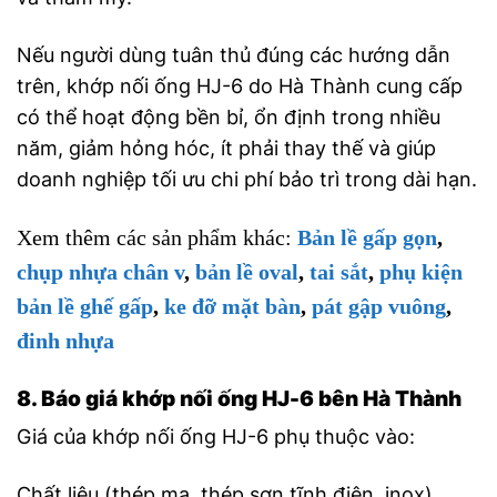
Nếu người dùng tuân thủ đúng các hướng dẫn
trên, khớp nối ống HJ-6 do Hà Thành cung cấp
có thể hoạt động bền bỉ, ổn định trong nhiều
năm, giảm hỏng hóc, ít phải thay thế và giúp
doanh nghiệp tối ưu chi phí bảo trì trong dài hạn.
Xem thêm các sản phẩm khác:
Bản lề gấp gọn
,
chụp nhựa chân v
,
bản lề oval
,
tai sắt
,
phụ kiện
bản lề ghế gấp
,
ke đỡ mặt bàn
,
pát gập vuông
,
đinh nhựa
8. Báo giá khớp nối ống HJ-6 bên Hà Thành
Giá của khớp nối ống HJ-6 phụ thuộc vào:
Chất liệu (thép mạ, thép sơn tĩnh điện, inox).